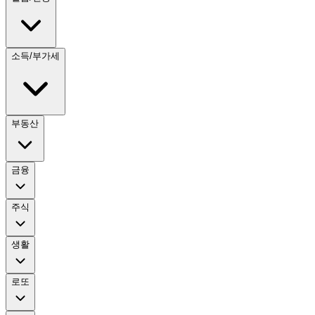
소득/부가세
부동산
금융
주식
생활
로또