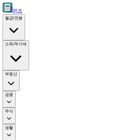
핀즈
월급/연봉
소득/부가세
부동산
금융
주식
생활