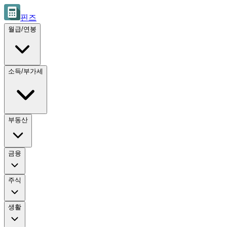
핀즈
월급/연봉
소득/부가세
부동산
금융
주식
생활