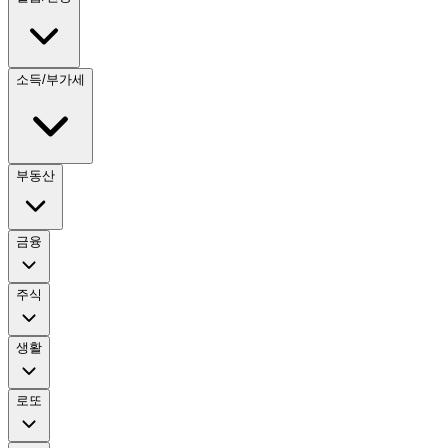
소득/부가세
부동산
금융
주식
생활
로또