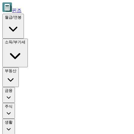
핀즈
월급/연봉
소득/부가세
부동산
금융
주식
생활