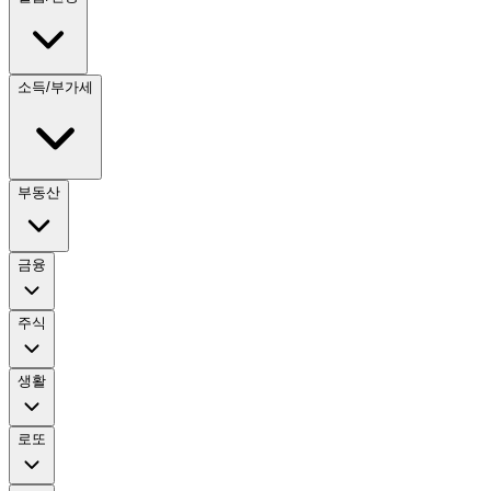
소득/부가세
부동산
금융
주식
생활
로또