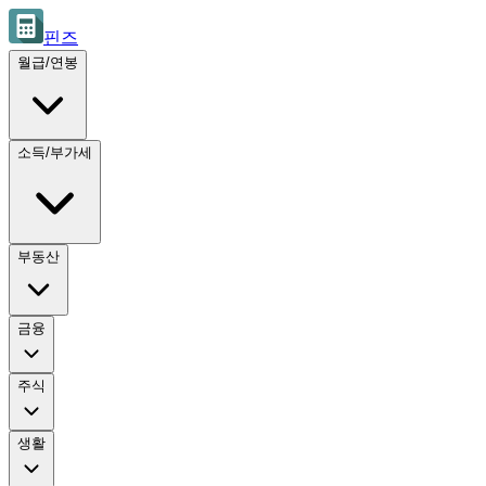
핀즈
월급/연봉
소득/부가세
부동산
금융
주식
생활