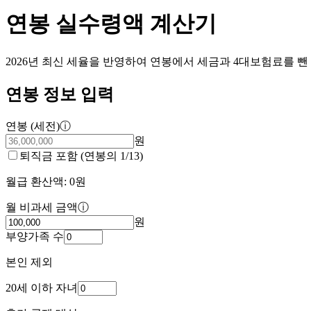
연봉 실수령액 계산기
2026년 최신 세율을 반영하여 연봉에서 세금과 4대보험료를 
연봉 정보 입력
연봉 (세전)
ⓘ
원
퇴직금 포함 (연봉의 1/13)
월급 환산액:
0
원
월 비과세 금액
ⓘ
원
부양가족 수
본인 제외
20세 이하 자녀