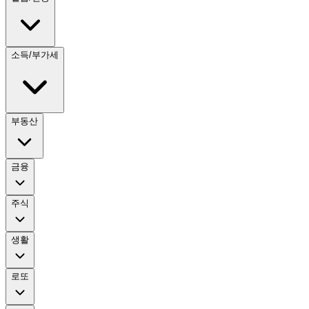
소득/부가세
부동산
금융
주식
생활
로또